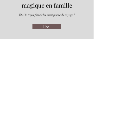
magique en famille
Et si le trajet faisait lui aussi partie du voyage ?
Lire
🛃 TDAC Thaïlande
2026-2027
:
comment remplir le
formulaire d’arrivée en
français
Découvrez comment remplir gratuitement le formulaire
TDAC étape par étape.
Lire