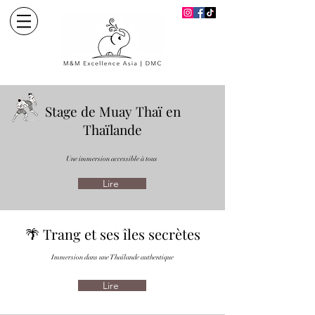
Stage de Muay Thaï en
Thaïlande
Une immersion accessible à tous
Lire
🌴 Trang et ses îles secrètes
Immersion dans une Thaïlande authentique
Lire