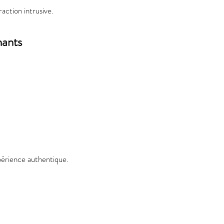
raction intrusive.
hants
périence authentique.