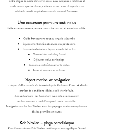
Entre plages de sable blanc immaculé, eaux turquoise cristallines et
fonds marins spectaculaires, cette excursion vous plonge dans un
véritable paradis tropical au cœur de la mer d’Andaman.
Une excursion premium tout inclus
Cette expérience a été pensée pour votre confort et votre tranquillité :
Guide francophone tout au long de la journée
Équipe attentionnée et service aux petits soins
Transferts aller/retour depuis votre hôtel inclus
Matériel de snorkeling fourni
Déjeuner inclus sur la plage
Boissons et rafraîchissements inclus
Taxes et assurances incluses
Départ matinal et navigation
Le départ s’effectue très tôt le matin depuis Phuket ou Khao Lak afin de
profiter de conditions idéales et d’éviter la foule.
Accueil au Siam Pier Namkhem avec café et encas avant
embarquement à bord d’un speed boat confortable.
Navigation vers les îles Similan, avec des paysages marins exceptionnels
dès les premières minutes.
Koh Similan – plage paradisiaque
Première escale sur Koh Similan, célèbre pour sa magnifique
Donald