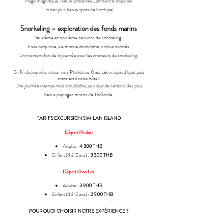
Plage magnifique, nature préservée , ambiance tropicale
Un des plus beaux spots de l’archipel.
Snorkeling – exploration des fonds marins
Deuxième et troisième sessions de snorkeling :
Eaux turquoise, vie marine abondante, coraux colorés
Un moment fort de la journée pour les amateurs de snorkeling.
En fin de journée, retour vers Phuket ou Khao Lak en speed boat puis
transfert à votre hôtel.
Une journée intense mais inoubliable, au cœur de certains des plus
beaux paysages marins de Thaïlande.
TARIFS EXCURSION SIMILAN ISLAND
Départ Phuket
Adulte :
4 300 THB
Enfant (4 à 12 ans) :
3 300 THB
Départ Khao Lak
Adulte :
3 900 THB
Enfant (4 à 12 ans) :
2 900 THB
POURQUOI CHOISIR NOTRE EXPÉRIENCE ?