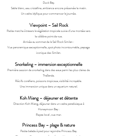
Duck Bay.
Sable blanc, eau cristalline, ambiance encore préservée le matin.
Un cadre idyllique pour commencer la journée.
Viewpoint – Sail Rock
Petite marche à travers la végétation tropicale suivie d’une montée vers
le célèbre point de vue.
Arrivée au sommet de la Sail Rock Similan :
Vue panoramique exceptionnelle, spot photo incontournable, paysage
iconique des Similan.
Snorkeling – immersion exceptionnelle
Première session de snorkeling dans des eaux parmi les plus claires de
Thaïlande.
Récifs coralliens, poissons tropicaux, visibilité incroyable.
Une immersion unique dans un aquarium naturel.
Koh Miang – déjeuner et détente
Direction Koh Miang, d
éjeuner dans un cadre paradisiaque à
Honeymoon Bay :
Repas local , vue mer.
Princess Bay – plage & nature
Petite balade à pied pour rejoindre Princess Bay.