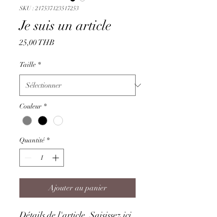
SKU : 217537123517253
Je suis un article
Prix
25,00 THB
Taille
*
Couleur
*
Quantité
*
Ajouter au panier
Détails de l'article. Saisissez ici